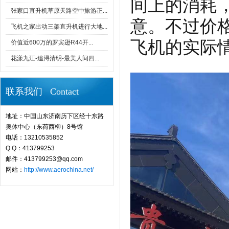
间上的消耗
张家口直升机草原天路空中旅游正...
意。不过价
飞机之家出动三架直升机进行大地...
飞机的实际
价值近600万的罗宾逊R44开...
花漾九江-追浔清明-最美人间四...
联系我们 Contact
地址：中国山东济南历下区经十东路
奥体中心（东荷西柳）8号馆
电话：13210535852
Q Q：413799253
邮件：413799253@qq.com
网站：
http://www.aerochina.net/