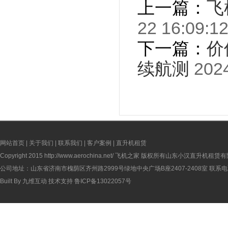
上一篇：
飞
22 16:09:1
下一篇：
价
续航测
2024
网站首页
|
关于我们
|
联系我们
|
客户案例
|
直升机租赁
Copyright 2015
http://www.aerochina.net/
飞机之家 版权所有山东小汉直升机租赁有
公司地址：山东省济南市槐荫区齐州路2999号绿地中央广场B座2407-2408室 联系电话：
Built By
九维互动
技术支持
鲁ICP备13022057号