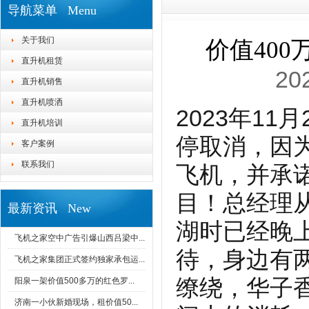
导航菜单 Menu
关于我们
价值40
直升机租赁
20
直升机销售
直升机喷洒
2023年1
直升机培训
停取消，因
客户案例
联系我们
飞机，并承
目！总经理
最新资讯 New
湖时已经晚
飞机之家空中广告引爆山西吕梁中...
待，身边有
飞机之家集团正式签约独家承包运...
缭绕，华子
阳泉一架价值500多万的红色罗...
济南一小伙新婚现场，租价值50...