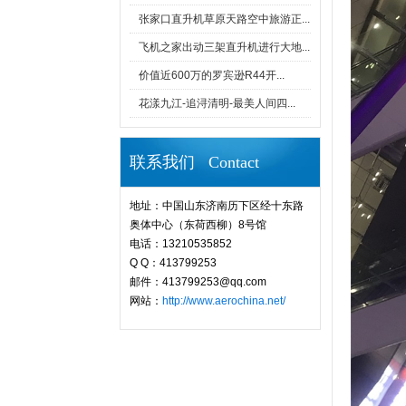
张家口直升机草原天路空中旅游正...
飞机之家出动三架直升机进行大地...
价值近600万的罗宾逊R44开...
花漾九江-追浔清明-最美人间四...
联系我们 Contact
地址：中国山东济南历下区经十东路
奥体中心（东荷西柳）8号馆
电话：13210535852
Q Q：413799253
邮件：413799253@qq.com
网站：
http://www.aerochina.net/