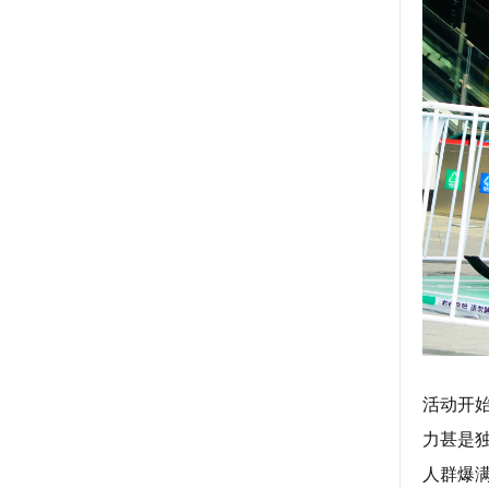
活动开
力甚是
人群爆