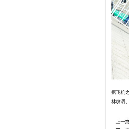
据飞机
林喷洒
上一