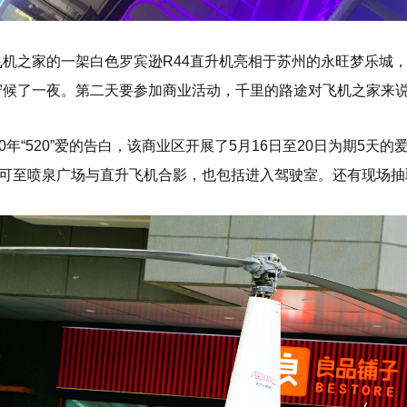
飞机之家的一架白色罗宾逊R44直升机亮相于苏州的永旺梦乐城
守候了一夜。第二天要参加商业活动，千里的路途对飞机之家来
20年“520”爱的告白，该商业区开展了5月16日至20日为期5
元，可至喷泉广场与直升飞机合影，也包括进入驾驶室。还有现场