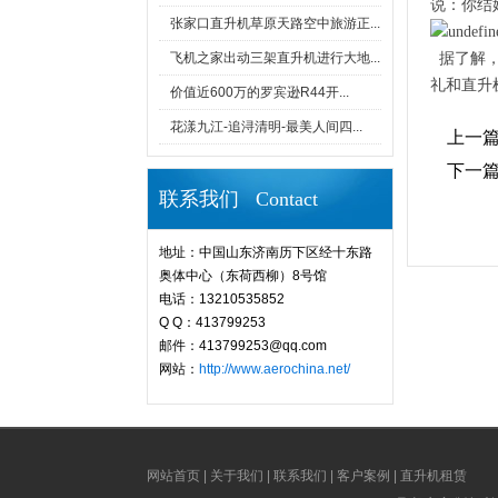
说：你结
张家口直升机草原天路空中旅游正...
飞机之家出动三架直升机进行大地...
据了解，
礼和直升
价值近600万的罗宾逊R44开...
花漾九江-追浔清明-最美人间四...
上一
下一
联系我们 Contact
地址：中国山东济南历下区经十东路
奥体中心（东荷西柳）8号馆
电话：13210535852
Q Q：413799253
邮件：413799253@qq.com
网站：
http://www.aerochina.net/
网站首页
|
关于我们
|
联系我们
|
客户案例
|
直升机租赁