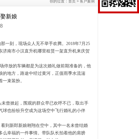
你的位置：
首页
>
客户案例
迎娶新娘
8
的那一刻，现场众人无不举手欢腾。
2018年7月25
东济南市小汉直升机哪里租赁一架直升机来庆贺
场停放的车辆都是为这次婚礼做前期准备的，他
娘的地方，路途中经过黄河，正值雨季水流湍
着一束装扮。
盖头未曾掀起，围观的群众早已欢呼不已，取出手
气球也纷纷升空成为这场空中飞行婚礼的小伴
，看到新郎新娘翱翔在空中，其中一名未曾结婚
多么幸福的一件事情。带队队长拍着他的肩膀