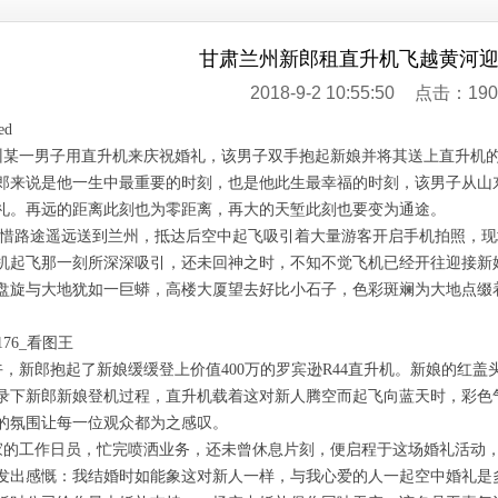
甘肃兰州新郎租直升机飞越黄河
2018-9-2 10:55:50
点击：190
某一男子用直升机来庆祝婚礼，该男子双手抱起新娘并将其送上直升机
郎来说是他一生中最重要的时刻，也是他此生最幸福的时刻，该男子从山
礼。再远的距离此刻也为零距离，再大的天堑此刻也要变为通途。
惜路途遥远送到兰州，抵达后空中起飞吸引着大量游客开启手机拍照，现
机起飞那一刻所深深吸引，还未回神之时，不知不觉飞机已经开往迎接新
盘旋与大地犹如一巨蟒，高楼大厦望去好比小石子，色彩斑斓为大地点缀
，新郎抱起了新娘缓缓登上价值400万的罗宾逊R44直升机。新娘的红
录下新郎新娘登机过程，直升机载着这对新人腾空而起飞向蓝天时，彩色
的氛围让每一位观众都为之感叹。
的工作日员，忙完喷洒业务，还未曾休息片刻，便启程于这场婚礼活动
发出感慨：我结婚时如能象这对新人一样，与我心爱的人一起空中婚礼是